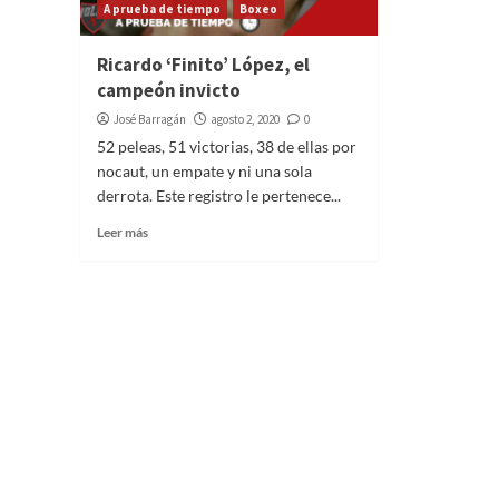
A prueba de tiempo
Boxeo
Ricardo ‘Finito’ López, el
campeón invicto
José Barragán
agosto 2, 2020
0
52 peleas, 51 victorias, 38 de ellas por
nocaut, un empate y ni una sola
derrota. Este registro le pertenece...
Leer más