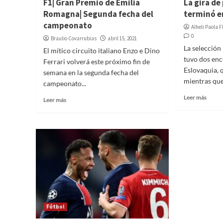
F1| Gran Premio de Emilia
La gira de
Romagna| Segunda fecha del
terminó e
campeonato
Alheli Paola 
0
Braulio Covarrubias
abril 15, 2021
La selección
El mítico circuito italiano Enzo e Dino
tuvo dos enc
Ferrari volverá este próximo fin de
Eslovaquia, 
semana en la segunda fecha del
mientras que 
campeonato...
Leer más
Leer más
Fútbol