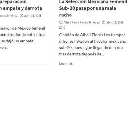
 preparación
La Selección Mexicana Femenil
n empate y derrota
Sub-20 pasa por una mala
racha
Flores Jiménez
abril 14, 2021
Alheli Paola Flores Jiménez
abril 14, 2021
 mayor de México femenil
0
uentros donde enfrento a
Opinión de Alheli Flores Los tiempos
que dejó un empate,
difíciles llegaron al tricolor mexicano
en...
sub-20, pues sigue llegando derrota
tras derrota después de...
Leer más