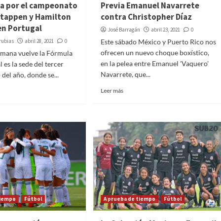
cha por el campeonato
Previa Emanuel Navarrete
stappen y Hamilton
contra Christopher Díaz
en Portugal
José Barragán
abril 23, 2021
0
rubias
abril 28, 2021
0
Este sábado México y Puerto Rico nos
ofrecen un nuevo choque boxístico,
semana vuelve la Fórmula
en la pelea entre Emanuel 'Vaquero'
 es la sede del tercer
Navarrete, que...
del año, donde se...
Leer más
tiempo
Fútbol
A prueba de tiempo
Fútbol