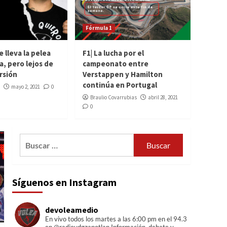
F1| Tras ocho carreras
la lucha Red Bull-
Mercedes continua en
Fórmula 1
1
Austria
 lleva la pelea
F1| La lucha por el
Boxeo
Regresar a tu país
a, pero lejos de
campeonato entre
como campeón: La
rsión
Verstappen y Hamilton
historia de Gabriel
continúa en Portugal
mayo 2, 2021
0
2
‘Gollaz’ Valenzuela
Braulio Covarrubias
abril 28, 2021
0
Boxeo
Previa José Ramírez
contra Josh Taylor
Buscar:
3
Boxeo
Andy Ruiz se lleva la
Síguenos en Instagram
pelea ante Arreola,
pero lejos de su mejor
4
versión
devoleamedio
En vivo todos los martes a las 6:00 pm en el 94.3
Fórmula 1