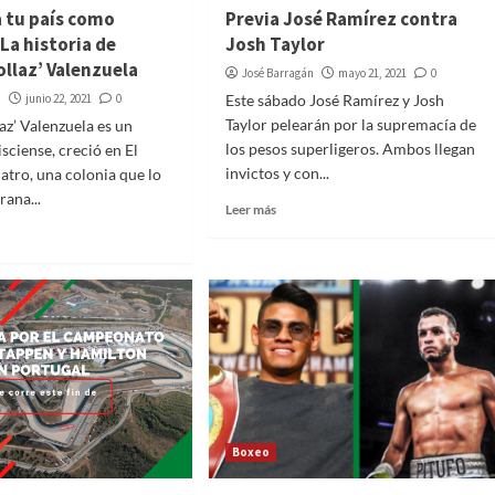
a tu país como
Previa José Ramírez contra
La historia de
Josh Taylor
ollaz’ Valenzuela
José Barragán
mayo 21, 2021
0
n
junio 22, 2021
0
Este sábado José Ramírez y Josh
Taylor pelearán por la supremacía de
az’ Valenzuela es un
los pesos superligeros. Ambos llegan
sciense, creció en El
invictos y con...
atro, una colonia que lo
rana...
Leer más
Boxeo