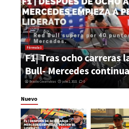
ntre
Fórmula 1
en
F1| Tras ocho carreras l
Bull- Mercedes continua
Braulio Covarrubias
julio 2, 2021
0
Nuevo