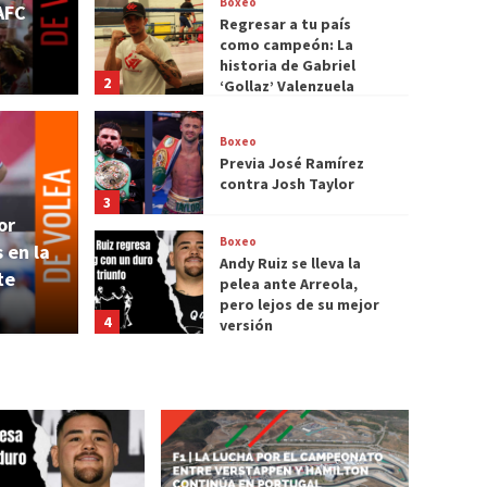
Boxeo
AFC
Regresar a tu país
como campeón: La
historia de Gabriel
2
‘Gollaz’ Valenzuela
Boxeo
 país como campeón: La
Previa José Ramírez
Boxeo
contra Josh Taylor
3
briel ‘Gollaz’
Prev
or
Boxeo
 en la
Tayl
Andy Ruiz se lleva la
te
pelea ante Arreola,
pero lejos de su mejor
José Barrag
4
versión
Fórmula 1
F1| La lucha por el
campeonato entre
Verstappen y Hamilton
5
continúa en Portugal
Fórmula 1