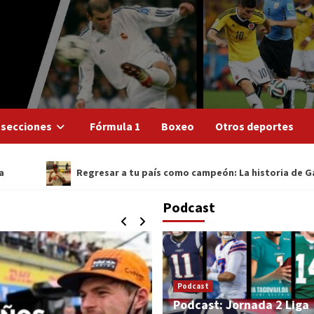
 secciones
Fórmula 1
Boxeo
Otros deportes
Regresar a tu país como campeón: La historia de Gabriel ‘Gollaz
Podcast
Podcast
Podcast: Jornada 2 Liga