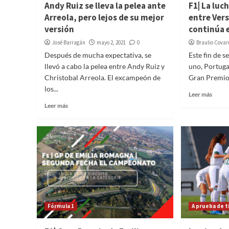
Andy Ruiz se lleva la pelea ante
F1| La lu
Arreola, pero lejos de su mejor
entre Ver
versión
continúa 
José Barragán
mayo 2, 2021
0
Braulio Covar
Después de mucha expectativa, se
Este fin de 
llevó a cabo la pelea entre Andy Ruiz y
uno, Portugal
Christobal Arreola. El excampeón de
Gran Premio 
los...
Leer más
Leer más
Fórmula 1
A prueba de 