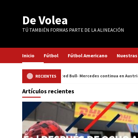
Saltar
al
De Volea
contenido
TÚ TAMBIÉN FORMAS PARTE DE LA ALINEACIÓN
Inicio
Fútbol
Fútbol Americano
Nuestras
 carreras la lucha Red Bull- Mercedes continua en Austria
RECIENTES
Artículos recientes