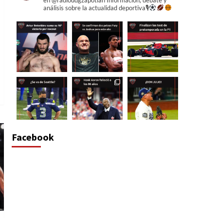
en @radioudgzapotlan
Información, debate y
F1| La lucha por el
análisis sobre la actualidad deportiva🎙
campeonato entre
Verstappen y Hamilton
5
continúa en Portugal
Facebook
Cargar más...
Síguenos en Instagram