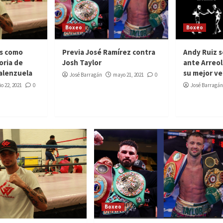
Boxeo
Boxeo
ís como
Previa José Ramírez contra
Andy Ruiz se
oria de
Josh Taylor
ante Arreol
Valenzuela
su mejor ve
José Barragán
mayo 21, 2021
0
io 22, 2021
0
José Barragán
Boxeo