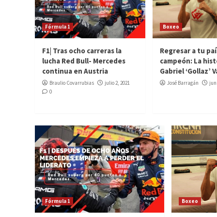
Fórmula 1
Boxeo
F1| Tras ocho carreras la
Regresar a tu pa
lucha Red Bull- Mercedes
campeón: La hist
continua en Austria
Gabriel ‘Gollaz’ 
Braulio Covarrubias
julio 2, 2021
José Barragán
jun
0
Fórmula 1
Boxeo