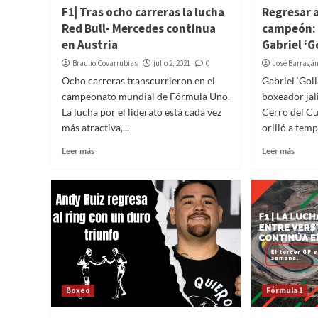
F1| Tras ocho carreras la lucha
Regresar 
Red Bull- Mercedes continua
campeón: 
en Austria
Gabriel ‘G
Braulio Covarrubias
julio 2, 2021
0
José Barragá
Ocho carreras transcurrieron en el
Gabriel ‘Goll
campeonato mundial de Fórmula Uno.
boxeador jali
La lucha por el liderato está cada vez
Cerro del Cu
más atractiva,...
orilló a temp
Leer más
Leer más
Boxeo
Fórmula 1