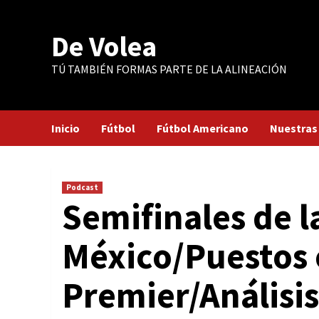
Saltar
al
De Volea
contenido
TÚ TAMBIÉN FORMAS PARTE DE LA ALINEACIÓN
Inicio
Fútbol
Fútbol Americano
Nuestras
Podcast
Semifinales de l
México/Puestos 
Premier/Análisi