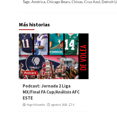
Tags:
América
,
Chicago Bears
,
Chivas
,
Cruz Azul
,
Detroit L
Más historias
Podcast
Podcast: Jornada 2 Liga
MX/Final FA Cup/Análisis AFC
ESTE
Hugo Villaseñor
agosto 4, 2020
0