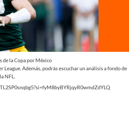
es de la Copa por México
ier League. Además, podrás escuchar un análisis a fondo de
 la NFL.
ZbtoTL2SP0snqbg5?si=fyM8byBYRjqyR0wmdZdYLQ