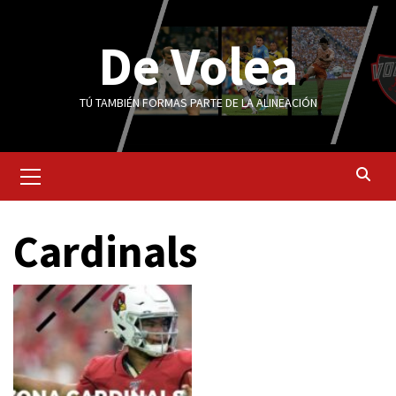
Saltar
al
De Volea
contenido
TÚ TAMBIÉN FORMAS PARTE DE LA ALINEACIÓN
Menú
primario
Cardinals