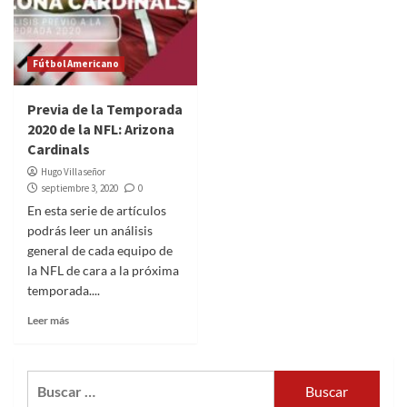
Fútbol Americano
Previa de la Temporada
2020 de la NFL: Arizona
Cardinals
Hugo Villaseñor
septiembre 3, 2020
0
En esta serie de artículos
podrás leer un análisis
general de cada equipo de
la NFL de cara a la próxima
temporada....
Leer más
Buscar: