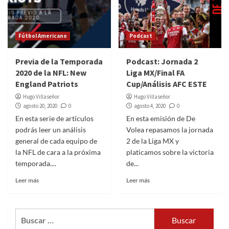
Fútbol Americano
Podcast
Previa de la Temporada
Podcast: Jornada 2
2020 de la NFL: New
Liga MX/Final FA
England Patriots
Cup/Análisis AFC ESTE
Hugo Villaseñor
Hugo Villaseñor
agosto 20, 2020
0
agosto 4, 2020
0
En esta serie de artículos
En esta emisión de De
podrás leer un análisis
Volea repasamos la jornada
general de cada equipo de
2 de la Liga MX y
la NFL de cara a la próxima
platicamos sobre la victoria
temporada....
de...
Leer más
Leer más
Buscar: