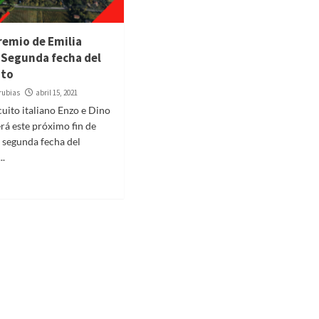
remio de Emilia
Segunda fecha del
to
rubias
abril 15, 2021
cuito italiano Enzo e Dino
erá este próximo fin de
 segunda fecha del
..