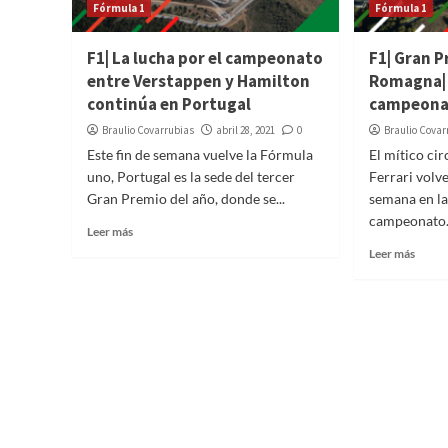
Fórmula 1
Fórmula 1
F1| La lucha por el campeonato
F1| Gran P
entre Verstappen y Hamilton
Romagna| 
continúa en Portugal
campeona
Braulio Covarrubias
abril 28, 2021
0
Braulio Covar
Este fin de semana vuelve la Fórmula
El mítico cir
uno, Portugal es la sede del tercer
Ferrari volv
Gran Premio del año, donde se...
semana en la
campeonato.
Leer más
Leer más