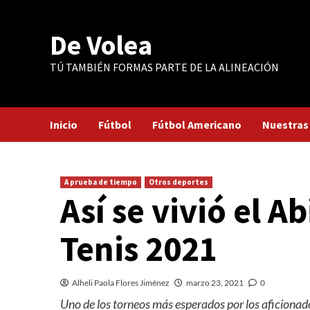
Saltar
al
De Volea
contenido
TÚ TAMBIÉN FORMAS PARTE DE LA ALINEACIÓN
Inicio
Fútbol
Fútbol Americano
Nuestras
A prueba de tiempo
Otros deportes
Así se vivió el 
Tenis 2021
Alheli Paola Flores Jiménez
marzo 23, 2021
0
Uno de los torneos más esperados por los aficionad