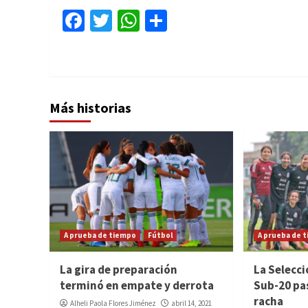
Facebook
Twitter
WhatsApp
Compartir
Más historias
A prueba de tiempo
Fútbol
A prueba de 
La gira de preparación
La Selecc
terminó en empate y derrota
Sub-20 pa
racha
Alheli Paola Flores Jiménez
abril 14, 2021