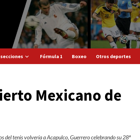
 secciones
Fórmula 1
Boxeo
Otros deportes
Abierto Mexicano de
os del tenis volvería a Acapulco, Guerrero celebrando su 28ª