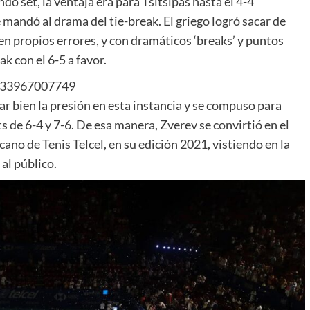
o set, la ventaja era para Tsitsipas hasta el 4-4
 mandó al drama del tie-break. El griego logró sacar de
en propios errores, y con dramáticos ‘breaks’ y puntos
k con el 6-5 a favor.
5533967007749
ar bien la presión en esta instancia y se compuso para
s de 6-4 y 7-6. De esa manera, Zverev se convirtió en el
no de Tenis Telcel, en su edición 2021, vistiendo en la
al público.