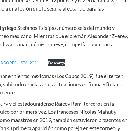
dounidense Taylor Fritz por 6-3 y 6-2 en la rama varonil,
do a una lesión que le seguía afectando para las
el griego Stefanos Tsisipas, número seis del mundo y
orneo mexicano. Mientras que el alemán Alexander Zverev,
 Schwartzman, número nueve, competían por cuarta
UGADORES
LISTA_2021
Descarga
ar en tierras mexicanas (Los Cabos 2019), fue el tercer
ón, subiendo gracias a sus actuaciones en Roma y Roland
vamente.
bury y el estadounidense Rajeev Ram, terceros en la
pulco por primera vez. Los franceses Nicolas Mahut y
como maestros en 2019, también estuvieron presentes en
an su primera aparición como pareja en este torneo, y