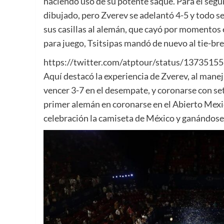
haciendo uso de su potente saque. Para el segund
dibujado, pero Zverev se adelantó 4-5 y todo se
sus casillas al alemán, que cayó por momentos 
para juego, Tsitsipas mandó de nuevo al tie-brea
https://twitter.com/atptour/status/137351
Aquí destacó la experiencia de Zverev, al manej
vencer 3-7 en el desempate, y coronarse con set
primer alemán en coronarse en el Abierto Mexica
celebración la camiseta de México y ganándose 