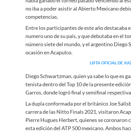
había ganado el torneo pasado venciendo al esta
no iba a poder asistir al Abierto Mexicano debi
competencias.
Entre los participantes de este año destacaba 
numero uno de su país, y que debutaba en el t
número siete del mundo, y el argentino Diego
ocasión en Acapulco.
LISTA OFICIAL DE J
Diego Schwartzman, quien ya sabe lo que es gan
tenista dentro del Top 10 de la presente edici
Garros, donde logró final y semifinal respecti
La dupla conformada por el británico Joe Salis
carrera de las Nitto Finals 2021, visitaron Aca
Pierre Hugues Herbert, quienes se coronaron 
esta edición del ATP 500 mexicano. Ambos hací