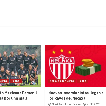
tiempo
Fútbol
A prueba de tiempo
Fútbol
ión Mexicana Femenil
Nuevos inversionistas llegan a
sa por una mala
los Rayos del Necaxa
Alheli Paola Flores Jiménez
abril 13, 2021